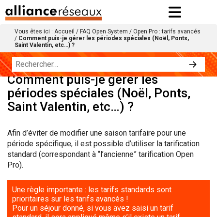
Vous êtes ici :
Accueil
/
FAQ Open System
/
Open Pro : tarifs avancés
/
Comment puis-je gérer les périodes spéciales (Noël, Ponts,
Saint Valentin, etc…) ?
Comment puis-je gérer les
périodes spéciales (Noël, Ponts,
Saint Valentin, etc…) ?
Afin d’éviter de modifier une saison tarifaire pour une
période spécifique, il est possible d’utiliser la tarification
standard (correspondant à “l’ancienne” tarification Open
Pro).
Une règle importante : les tarifs standards sont
prioritaires sur les tarifs avancés !
Pour un séjour donné, si vous avez saisi un tarif