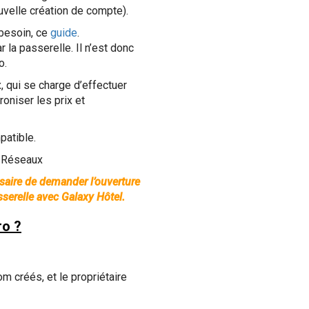
elle création de compte).
 besoin, ce
guide
.
 la passerelle. Il n’est donc
o.
, qui se charge d’effectuer
oniser les prix et
patible.
e Réseaux
essaire de demander l’ouverture
serelle avec Galaxy Hôtel.
ro ?
om créés, et le propriétaire