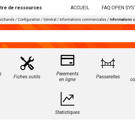
tre de ressources
ACCUEIL
FAQ OPEN SY
archands
/
Configuration
/
Général
/
Informations commerciales
/
Informations 
s
Paiements
Fiches outils
Passerelles
en ligne
c
Statistiques