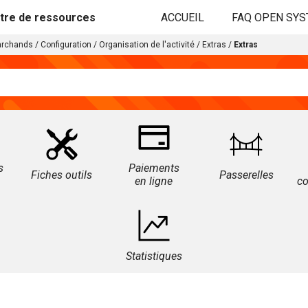
tre de ressources
ACCUEIL
FAQ OPEN SY
archands
/
Configuration
/
Organisation de l'activité
/
Extras
/
Extras
s
Paiements
Fiches outils
Passerelles
en ligne
c
Statistiques